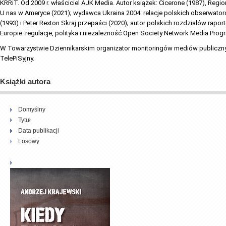
KRRiT. Od 2009 r. właściciel AJK Media. Autor książek: Cicerone (1987), Regio
U nas w Ameryce (2021); wydawca Ukraina 2004: relacje polskich obserwato
(1993) i Peter Rexton Skraj przepaści (2020); autor polskich rozdziałów rapo
Europie: regulacje, polityka i niezależność Open Society Network Media Progr
W Towarzystwie Dziennikarskim organizator monitoringów mediów publicznych
TelePiSyjny.
Książki autora
Domyślny
Tytuł
Data publikacji
Losowy