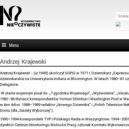
Szukaj...
Menu
Andrzej
Krajewski
 (ur.1949) ukończył SGPiS w 1971 r. Dziennikarz „Express
Andrzej Krajewski
–
dziennikarskie na Uniwersytecie Indiana w Bloomington. W latach 1980–81 c
Delegatów.
 W stanie wojennym pisał do: „Tygodnika Wojennego”, „Wyzwolenia”, „Vacatu”, „Praworządności”; pisał i redagował „CDN – Głos Wolnego Robotnika”. W latach 
1982–86 tłumacz korespondentów Yomiuri Shimbun i Washington Post w Warsz
w Ann Arbor. 1988–1989 redaktor „Nowego Dziennika” i „Polish Television 
Domu (dla „Gazety Wyborczej”).
1990–1994 korespondent TVP i Polskiego Radia w Waszyngtonie. 1994–2001 r
dyrektor Centrum Monitoringu Wolności Prasy, członek Komitetu Wykonawczeg