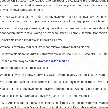
osobowych z przyczyn związanych z jej szczególną sytuacją, w przypadkach, gdy 
związku z realizacją celów analitycznych lub statystycznych lub ze względów zwią
powinien zawierać uzasadnienie;
•
Prawo wycofania zgody – jeśli dane przetwarzane są na podstawie wyrażonej zg
nie wpływa na zgodność z prawem przetwarzania dokonanego przed wycofaniem t
•
Prawo do skargi – jeśli osoba, której dane dotyczą uzna, że przetwarzanie da
osobowych, może złożyć skargę do Prezesa Urzędu Ochrony Danych Osobowych.
Zgłaszanie żądań związanych z realizacją praw
Wniosek dotyczący realizacji praw podmiotów danych można złożyć:
•
w formie pisemnej na adres: Doradztwo Wydawnicze ”GAB”, ul. Wiejska 12A, lok
•
drogą e-mailową na adres:
vivamaria@gab.media.pl
Rekomendacje, co do treści wniosku
Wniosek powinien precyzyjnie wskazywać, czego dotyczy żądanie, tj. w szczególno
•
z jakiego uprawnienia chce skorzystać osoba składająca wniosek (np. prawo do o
•
jakiego procesu przetwarzania dotyczy żądanie (np. korzystanie z określonej usłu
•
jakich celów przetwarzania dotyczy żądanie (np. cele analityczne, itp.).
Jeżeli Administrator nie będzie w stanie ustalić treści żądania lub zidentyfikowa
dodatkowe informacje. Wniosek może być złożony osobiście lub za pośrednictwem