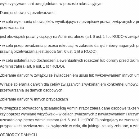
wykorzystywane ani uwzględniane w procesie rekrutacyjnym.
Dane osobowe są przetwarzane:
•
w celu wykonania obowiązków wynikających z przepisów prawa, związanych z p
przetwarzania
jest obowiązek prawny ciążący na Administratorze (art. 6 ust. 1 lit c RODO w zwią
•
w celu przeprowadzenia procesu rekrutacji w zakresie danych niewymaganych pr
prawną przetwarzania jest zgoda (art. 6 ust. 1 lit a RODO);
•
w celu ustalenia lub dochodzenia ewentualnych roszczeń lub obrony przed takim
Administratora (art. 6 ust. 1 lit f RODO).
Zbieranie danych w związku ze świadczeniem usług lub wykonywaniem innych u
W razie zbierania danych dla celów związanych z wykonaniem konkretnej umowy, A
przetwarzania jej danych osobowych.
Zbieranie danych w innych przypadkach
W związku z prowadzoną działalnością Administrator zbiera dane osobowe także
czy poprzez wymianę wizytówek – w celach związanych z nawiązywaniem i utrzy
uzasadniony interes Administratora (art. 6 ust. 1 lit f RODO) polegający na twor
przypadkach przetwarzane są wyłącznie w celu, dla jakiego zostały zebrane, a Ad
ODBIORCY DANYCH