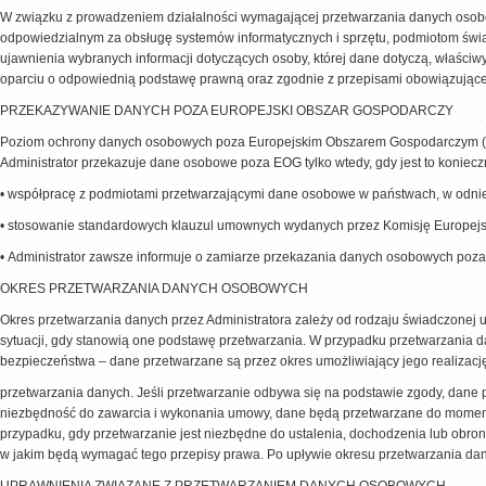
W związku z prowadzeniem działalności wymagającej przetwarzania danych oso
odpowiedzialnym za obsługę systemów informatycznych i sprzętu, podmiotom świa
ujawnienia wybranych informacji dotyczących osoby, której dane dotyczą, właściw
oparciu o odpowiednią podstawę prawną oraz zgodnie z przepisami obowiązując
PRZEKAZYWANIE DANYCH POZA EUROPEJSKI OBSZAR GOSPODARCZY
Poziom ochrony danych osobowych poza Europejskim Obszarem Gospodarczym (EO
Administrator przekazuje dane osobowe poza EOG tylko wtedy, gdy jest to konie
•
współpracę z podmiotami przetwarzającymi dane osobowe w państwach, w odniesi
•
stosowanie standardowych klauzul umownych wydanych przez Komisję Europejs
•
Administrator zawsze informuje o zamiarze przekazania danych osobowych poza 
OKRES PRZETWARZANIA DANYCH OSOBOWYCH
Okres przetwarzania danych przez Administratora zależy od rodzaju świadczonej u
sytuacji, gdy stanowią one podstawę przetwarzania. W przypadku przetwarzania 
bezpieczeństwa – dane przetwarzane są przez okres umożliwiający jego realizac
przetwarzania danych. Jeśli przetwarzanie odbywa się na podstawie zgody, dane 
niezbędność do zawarcia i wykonania umowy, dane będą przetwarzane do momen
przypadku, gdy przetwarzanie jest niezbędne do ustalenia, dochodzenia lub obron
w jakim będą wymagać tego przepisy prawa. Po upływie okresu przetwarzania d
UPRAWNIENIA ZWIĄZANE Z PRZETWARZANIEM DANYCH OSOBOWYCH