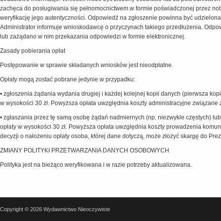
zachęca do posługiwania się pełnomocnictwem w formie poświadczonej przez nota
weryfikację jego autentyczności. Odpowiedź na zgłoszenie powinna być udzielona 
Administrator informuje wnioskodawcę o przyczynach takiego przedłużenia. Odpow
lub zażądano w nim przekazania odpowiedzi w formie elektronicznej.
Zasady pobierania opłat
Postępowanie w sprawie składanych wniosków jest nieodpłatne.
Opłaty mogą zostać pobrane jedynie w przypadku:
•
zgłoszenia żądania wydania drugiej i każdej kolejnej kopii danych (pierwsza kop
w wysokości 30 zł. Powyższa opłata uwzględnia koszty administracyjne związane z
•
zgłaszania przez tę samą osobę żądań nadmiernych (np. niezwykle częstych) lu
opłaty w wysokości 30 zł. Powyższa opłata uwzględnia koszty prowadzenia komun
decyzji o nałożeniu opłaty osoba, której dane dotyczą, może złożyć skargę do 
ZMIANY POLITYKI PRZETWARZANIA DANYCH OSOBOWYCH
Polityka jest na bieżąco weryfikowana i w razie potrzeby aktualizowana.
Copyright © 2026 Wydawnictwo Nieoczywiste