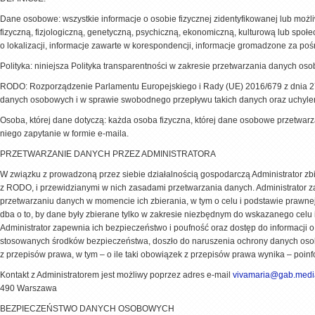
Dane osobowe: wszystkie informacje o osobie fizycznej zidentyfikowanej lub możl
fizyczną, fizjologiczną, genetyczną, psychiczną, ekonomiczną, kulturową lub społ
o lokalizacji, informacje zawarte w korespondencji, informacje gromadzone za poś
Polityka: niniejsza Polityka transparentności w zakresie przetwarzania danych os
RODO: Rozporządzenie Parlamentu Europejskiego i Rady (UE) 2016/679 z dnia 27
danych osobowych i w sprawie swobodnego przepływu takich danych oraz uchyle
Osoba, której dane dotyczą: każda osoba fizyczna, której dane osobowe przetwarza
niego zapytanie w formie e-maila.
PRZETWARZANIE DANYCH PRZEZ ADMINISTRATORA
W związku z prowadzoną przez siebie działalnością gospodarczą Administrator zb
z RODO, i przewidzianymi w nich zasadami przetwarzania danych. Administrator z
przetwarzaniu danych w momencie ich zbierania, w tym o celu i podstawie prawnej
dba o to, by dane były zbierane tylko w zakresie niezbędnym do wskazanego celu i
Administrator zapewnia ich bezpieczeństwo i poufność oraz dostęp do informacji 
stosowanych środków bezpieczeństwa, doszło do naruszenia ochrony danych osobow
z przepisów
prawa, w tym – o ile taki obowiązek z przepisów prawa wynika – p
Kontakt z Administratorem jest możliwy poprzez adres e-mail
vivamaria@gab.medi
490 Warszawa
BEZPIECZEŃSTWO DANYCH OSOBOWYCH