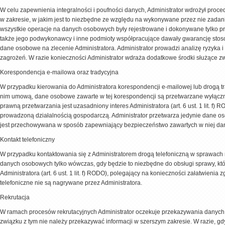
W celu zapewnienia integralności i poufności danych, Administrator wdrożył pr
w zakresie, w jakim jest to niezbędne ze względu na wykonywane przez nie zadani
wszystkie operacje na danych osobowych były rejestrowane i dokonywane tylko pr
także jego podwykonawcy i inne podmioty współpracujące dawały gwarancję sto
dane osobowe na zlecenie Administratora. Administrator prowadzi analizę ryzyk
zagrożeń. W razie konieczności Administrator wdraża dodatkowe środki służące 
Korespondencja e-mailowa oraz tradycyjna
W przypadku kierowania do Administratora korespondencji e-mailowej lub drogą t
nim umową, dane osobowe zawarte w tej korespondencji są przetwarzane wyłącznie
prawną przetwarzania jest uzasadniony interes Administratora (art. 6 ust. 1 lit. 
prowadzoną działalnością gospodarczą. Administrator przetwarza jedynie dane o
jest przechowywana w sposób zapewniający bezpieczeństwo zawartych w niej da
Kontakt telefoniczny
W przypadku kontaktowania się z Administratorem drogą telefoniczną w sprawac
danych osobowych tylko wówczas, gdy będzie to niezbędne do obsługi sprawy, któ
Administratora (art. 6 ust. 1 lit. f) RODO), polegający na konieczności załatwie
telefoniczne nie są nagrywane przez Administratora.
Rekrutacja
W ramach procesów rekrutacyjnych Administrator oczekuje przekazywania danych 
związku z tym nie należy przekazywać informacji w szerszym zakresie. W razie, g