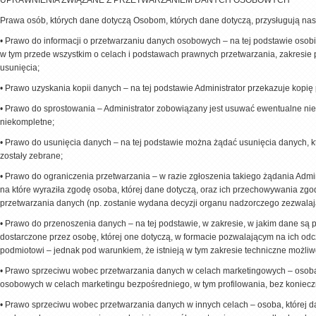
Prawa osób, których dane dotyczą Osobom, których dane dotyczą, przysługują na
•
Prawo do informacji o przetwarzaniu danych osobowych – na tej podstawie osobie
w tym przede wszystkim o celach i podstawach prawnych przetwarzania, zakresie 
usunięcia;
•
Prawo uzyskania kopii danych – na tej podstawie Administrator przekazuje kopi
•
Prawo do sprostowania – Administrator zobowiązany jest usuwać ewentualne niez
niekompletne;
•
Prawo do usunięcia danych – na tej podstawie można żądać usunięcia danych, któ
zostały zebrane;
•
Prawo do ograniczenia przetwarzania – w razie zgłoszenia takiego żądania Admi
na które wyraziła zgodę osoba, której dane dotyczą, oraz ich przechowywania zgod
przetwarzania danych (np. zostanie wydana decyzji organu nadzorczego zezwalaj
•
Prawo do przenoszenia danych – na tej podstawie, w zakresie, w jakim dane są
dostarczone przez osobę, której one dotyczą, w formacie pozwalającym na ich odc
podmiotowi – jednak pod warunkiem, że istnieją w tym zakresie techniczne możliwo
•
Prawo sprzeciwu wobec przetwarzania danych w celach marketingowych – osoba,
osobowych w celach marketingu bezpośredniego, w tym profilowania, bez koniecz
•
Prawo sprzeciwu wobec przetwarzania danych w innych celach – osoba, której 