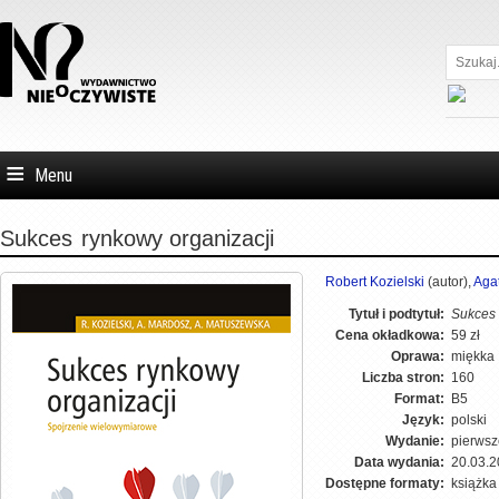
Szukaj...
Menu
Sukces
rynkowy organizacji
Robert Kozielski
(autor),
Aga
Tytuł i podtytuł:
Sukces 
Cena okładkowa:
59 zł
Oprawa:
miękka
Liczba stron:
160
Format:
B5
Język:
polski
Wydanie:
pierwsz
Data wydania:
20.03.
Dostępne formaty:
książk