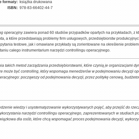
e formaty:
książka drukowana
ISBN:
978-83-66402-44-7
ing operacyjny
zawiera ponad 60 studiów przypadków opartych na przykładach, z któr
ta, a które przedstawiają problemy firm usługowych, przedsiębiorstw produkcyjnyc
pytania testowe, jak i omawiane przykłady są zorientowane na określenie problemu
taniu całego instrumentarium narzędzi controllingu operacyjnego.
a takich metod zarządzania przedsiębiorstwami, które czynią je organizacjami d
e może być controlling, który wspomaga menedżerów w podejmowaniu decyzji ope
peracyjnego: począwszy od podejmowania decyzji, przez politykę cenową, budżeto
awdzenie wiedzy i usystematyzowanie wykorzystywanych pojęć, aby przejść do rze
wykorzystania narzędzi controllingu operacyjnego, zaprezentowanych w studiach p
owiązkowa dla osób, które chcą wspomagać proces podejmowania decyzji, wykorzy