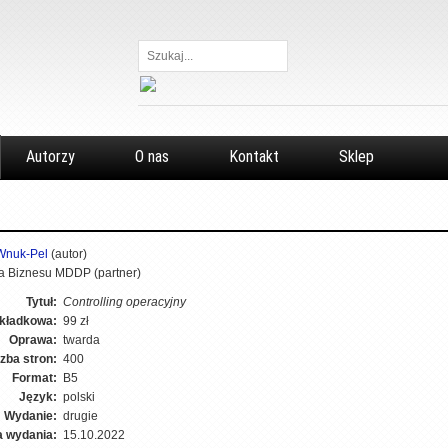
Szukaj...
Autorzy
O nas
Kontakt
Sklep
Wnuk-Pel
(autor)
 Biznesu MDDP (partner)
Tytuł:
Controlling operacyjny
kładkowa:
99 zł
Oprawa:
twarda
czba stron:
400
Format:
B5
Język:
polski
Wydanie:
drugie
a wydania:
15.10.2022