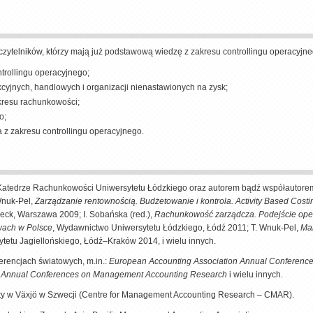
czytelników, którzy mają już podstawową wiedzę z zakresu controllingu operacyjne
trollingu operacyjnego;
cyjnych, handlowych i organizacji nienastawionych na zysk;
kresu rachunkowości;
o;
a z zakresu controllingu operacyjnego.
tedrze Rachunkowości Uniwersytetu Łódzkiego oraz autorem bądź współautorem li
Wnuk-Pel,
Zarządzanie rentownością. Budżetowanie i kontrola. Activity Based Cos
Beck, Warszawa 2009; I. Sobańska (red.),
Rachunkowość zarządcza. Podejście opera
wach w Polsce
, Wydawnictwo Uniwersytetu Łódzkiego, Łódź 2011; T. Wnuk-Pel,
Man
etu Jagiellońskiego, Łódź–Kraków 2014, i wielu innych.
rencjach światowych, m.in.:
European Accounting Association Annual Conferenc
,
Annual Conferences on Management Accounting Research
i wielu innych.
ity w Växjö w Szwecji (Centre for Management Accounting Research – CMAR).