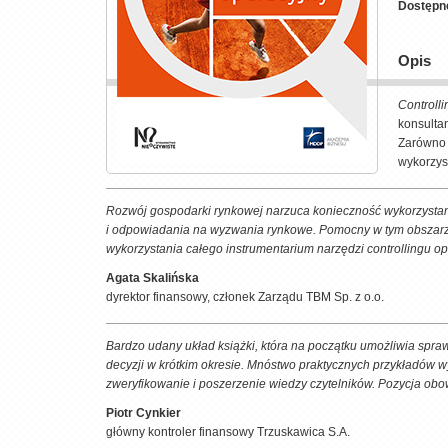
Dostępn
Opis
Controll
konsultan
Zarówno 
wykorzys
Rozwój gospodarki rynkowej narzuca konieczność wykorzystani
i odpowiadania na wyzwania rynkowe. Pomocny w tym obszarz
wykorzystania całego instrumentarium narzędzi controllingu o
Agata Skalińska
dyrektor finansowy, członek Zarządu TBM Sp. z o.o.
Bardzo udany układ książki, która na początku umożliwia spr
decyzji w krótkim okresie. Mnóstwo praktycznych przykładów 
zweryfikowanie i poszerzenie wiedzy czytelników. Pozycja ob
Piotr Cynkier
główny kontroler finansowy Trzuskawica S.A.