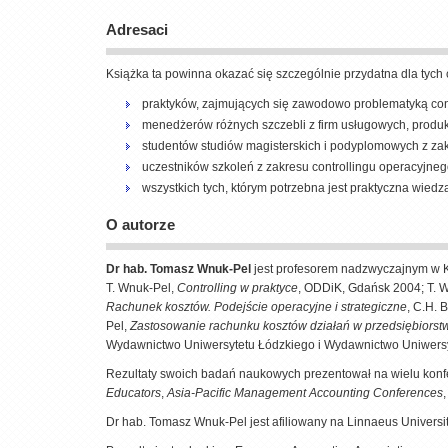
Adresaci
Książka ta powinna okazać się szczególnie przydatna dla tych 
praktyków, zajmujących się zawodowo problematyką con
menedżerów różnych szczebli z firm usługowych, produk
studentów studiów magisterskich i podyplomowych z za
uczestników szkoleń z zakresu controllingu operacyjneg
wszystkich tych, którym potrzebna jest praktyczna wiedz
O autorze
Dr hab. Tomasz Wnuk-Pel
jest profesorem nadzwyczajnym w Ka
T. Wnuk-Pel,
Controlling w praktyce
, ODDiK, Gdańsk 2004; T. 
Rachunek kosztów. Podejście operacyjne i strategiczne
, C.H. 
Pel,
Zastosowanie rachunku kosztów działań w przedsiębiorst
Wydawnictwo Uniwersytetu Łódzkiego i Wydawnictwo Uniwersyt
Rezultaty swoich badań naukowych prezentował na wielu konfe
Educators
,
Asia-Pacific Management Accounting Conferences
Dr hab. Tomasz Wnuk-Pel jest afiliowany na Linnaeus Univers