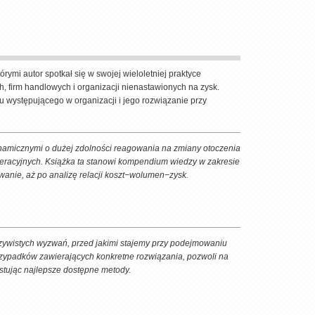
ymi autor spotkał się w swojej wieloletniej praktyce
h, firm handlowych i organizacji nienastawionych na zysk.
 występującego w organizacji i jego rozwiązanie przy
ynamicznymi o dużej zdolności reagowania na zmiany otoczenia
racyjnych. Książka ta stanowi kompendium wiedzy w zakresie
wanie, aż po analizę relacji koszt−wolumen−zysk.
czywistych wyzwań, przed jakimi stajemy przy podejmowaniu
rzypadków zawierających konkretne rozwiązania, pozwoli na
stując najlepsze dostępne metody.