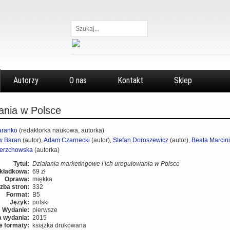
Szukaj...
Autorzy
O nas
Kontakt
Sklep
ania w Polsce
aranko
(redaktorka naukowa, autorka)
w Baran
(autor),
Adam Czarnecki
(autor),
Stefan Doroszewicz
(autor),
Beata Marcin
ierzchowska
(autorka)
Tytuł:
Działania marketingowe i ich uregulowania w Polsce
kładkowa:
69 zł
Oprawa:
miękka
czba stron:
332
Format:
B5
Język:
polski
Wydanie:
pierwsze
a wydania:
2015
e formaty:
książka drukowana