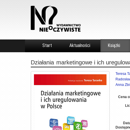
Start
Aktualności
Książki
Działania
marketingowe i ich uregulow
Teresa T
Radosła
Anna Zb
Cena o
Li
Dat
Dostępn