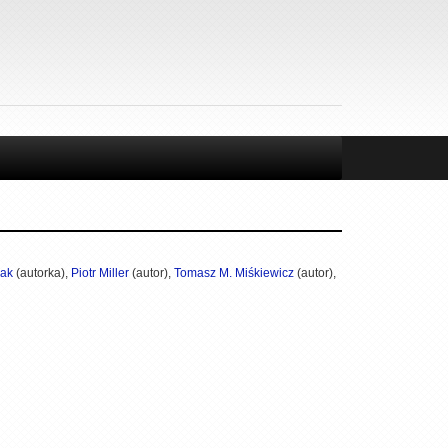
iak
(autorka),
Piotr Miller
(autor),
Tomasz M. Miśkiewicz
(autor),