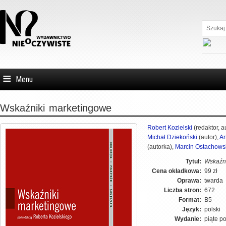
Szukaj...
Menu
Wskaźniki
marketingowe
Robert Kozielski
(redaktor, a
Michał Dziekoński
(autor),
Ar
(autorka),
Marcin Ostachows
Tytuł:
Wskaźni
Cena okładkowa:
99 zł
Oprawa:
twarda
Liczba stron:
672
Format:
B5
Język:
polski
Wydanie:
piąte p