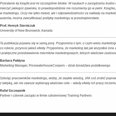
Przesłanie tej książki jest mi szczególnie bliskie. W naukach o zarządzaniu trudno 
mierzyć jakiegoś zjawiska, to prawdopodobnie nie rozumiemy go w pełni. Książka
w marketingu. Uczy nie tylko metod, ale i odpowiedzialności za nakłady na marke
autorów, można zweryfikować politykę marketingu w przedsiębiorstwie.
Prof. Henryk Sterniczuk
University of New Brunswick, Kanada
Ta publikacja pojawia się w samą porę. Przypomina o tym, o czym wielu marketingow
co robicie, przynosi jakieś efekty. Przypomina, że marketing tak jak wszystkie inn
i praktyczne przedstawienie mierników marketingowych, których właściwe zastoso
Barbara Pałdyna
Marketing Manager, PricewaterhouseCoopers – dział doradztwa podatkowego
Szkoląc pracowników marketingu, widzę, że zwykle wiedzą, JAK coś zrobić poprawni
z taktyką, ale nie zawsze wybierają właściwe cele – wtedy efekty ich pracy niczem
Rafał Szczepanik
Partner i członek zarządu w firmie szkoleniowej Training Partners