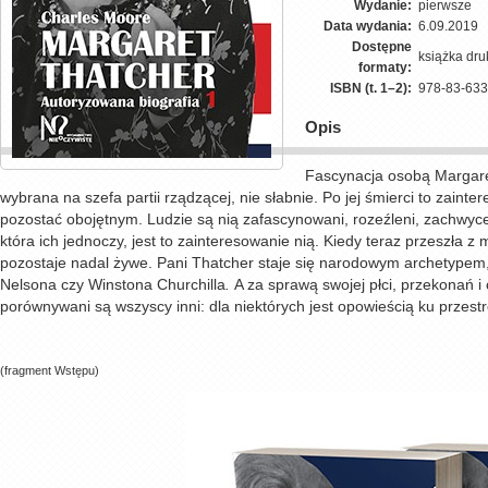
Wydanie:
pierwsze
Data wydania:
6.09.2019
Dostępne
książka dr
formaty:
ISBN (t. 1–2):
978-83-633
Opis
Fascynacja osobą Margaret
wybrana na szefa partii rządzącej, nie słabnie.
Po jej śmierci to zaint
pozostać obojętnym. Ludzie są nią zafascynowani, rozeźleni, zachwyceni
która ich jednoczy, jest to zainteresowanie nią. Kiedy teraz przeszła z
pozostaje nadal żywe. Pani Thatcher staje się narodowym archetypem, w
Nelsona czy Winstona Churchilla
.
A za sprawą swojej płci, przekonań i
porównywani są wszyscy inni: dla niektórych jest opowieścią ku przest
(fragment Wstępu)