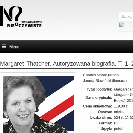
Szukaj...
Menu
Margaret
Thatcher. Autoryzowana biografia. T. 1–
Charles Moore (autor)
Janusz Stawiński (tłumacz)
Tytuł i podtytuł:
Margaret Th
Margaret Th
Dane oryginału:
Books), 20
Cena okładkowa:
119,00 zł
Oprawa:
miękka
Liczba stron:
524 (t. 1), 5
Format:
B5
Język:
polski