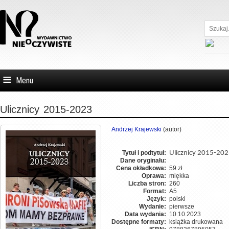
Szukaj...
Menu
Ulicznicy
2015-2023
Andrzej Krajewski
(autor)
Tytuł i podtytuł:
Ulicznicy 2015-20
Dane oryginału:
Cena okładkowa:
59 zł
Oprawa:
miękka
Liczba stron:
260
Format:
A5
Język:
polski
Wydanie:
pierwsze
Data wydania:
10.10.2023
Dostępne formaty:
książka drukowana