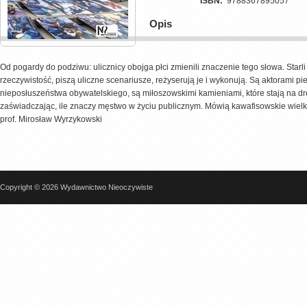
ISBN:
9788367895057
Opis
Od pogardy do podziwu: ulicznicy obojga płci zmienili znaczenie tego słowa. Star
rzeczywistość, piszą uliczne scenariusze, reżyserują je i wykonują. Są aktorami pi
nieposłuszeństwa obywatelskiego, są miłoszowskimi kamieniami, które stają na dro
zaświadczając, ile znaczy męstwo w życiu publicznym. Mówią kawafisowskie wielkie
prof. Mirosław Wyrzykowski
Copyright © 2026 Wydawnictwo Nieoczywiste