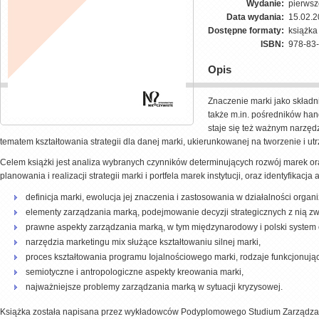
Wydanie:
pierwsz
Data wydania:
15.02.
Dostępne formaty:
książk
ISBN:
978-83
Opis
Znaczenie marki jako składni
także m.in. pośredników hand
staje się też ważnym narzęd
tematem kształtowania strategii dla danej marki, ukierunkowanej na tworzenie i utrzy
Celem książki jest analiza wybranych czynników determinujących rozwój marek or
planowania i realizacji strategii marki i portfela marek instytucji, oraz identyfik
definicja marki, ewolucja jej znaczenia i zastosowania w działalności organi
elementy zarządzania marką, podejmowanie decyzji strategicznych z nią z
prawne aspekty zarządzania marką, w tym międzynarodowy i polski system
narzędzia marketingu mix służące kształtowaniu silnej marki,
proces kształtowania programu Iojalnościowego marki, rodzaje funkcjonuj
semiotyczne i antropologiczne aspekty kreowania marki,
najważniejsze problemy zarządzania marką w sytuacji kryzysowej.
Książka została napisana przez wykładowców Podyplomowego Studium Zarządza