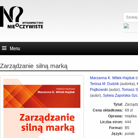
Szukaj...
Menu
Zarządzanie
silną marką
Marzanna K. Witek-Hajduk
(
Teresa M. Dudzik
(autorka),
Piątkowski
(autor)
,
Tomasz S
(autor)
,
Sylwia Zapolska-Szc
Tytuł:
Zarządz
Cena okładkowa:
69 zł
Oprawa:
miękka
Liczba stron:
444
Format:
B5
Język:
polski