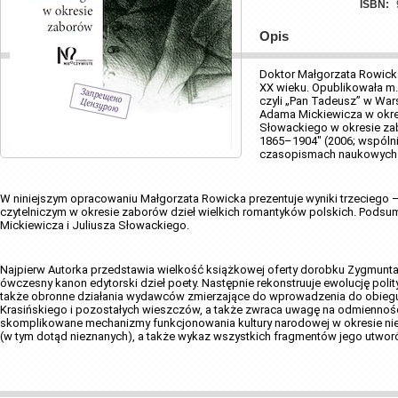
ISBN:
Opis
Doktor Małgorzata Rowicka
XX wieku. Opublikowała m.
czyli „Pan Tadeusz” w War
Adama Mickiewicza w okres
Słowackiego w okresie zab
1865–1904" (2006; wspólnie
czasopismach naukowych
W niniejszym opracowaniu Małgorzata Rowicka prezentuje wyniki trzeciego –
czytelniczym w okresie zaborów dzieł wielkich romantyków polskich. Podsu
Mickiewicza i Juliusza Słowackiego.
Najpierw Autorka przedstawia wielkość książkowej oferty dorobku Zygmunta K
ówczesny kanon edytorski dzieł poety. Następnie rekonstruuje ewolucję polit
także obronne działania wydawców zmierzające do wprowadzenia do obieg
Krasińskiego i pozostałych wieszczów, a także zwraca uwagę na odmienności 
skomplikowane mechanizmy funkcjonowania kultury narodowej w okresie niew
(w tym dotąd nieznanych), a także wykaz wszystkich fragmentów jego utwo