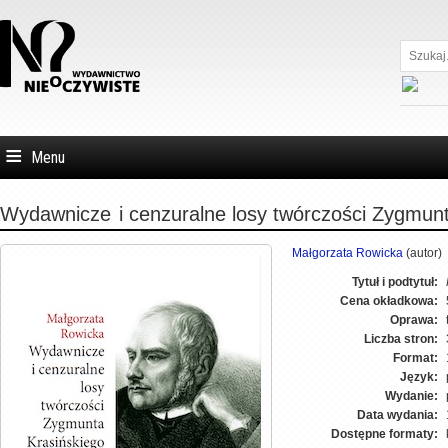
Szukaj...
Menu
Wydawnicze
i cenzuralne losy twórczości Zygmun
Małgorzata Rowicka
(autor)
Tytuł i podtytuł:
Cena okładkowa:
Oprawa:
Liczba stron:
Format:
Język:
Wydanie:
Data wydania:
Dostępne formaty: