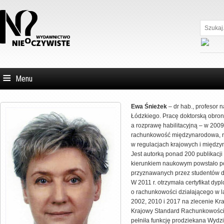
Szukaj...
Menu
Ewa Śnieżek
– dr hab., profesor
Łódzkiego. Pracę doktorską obron
a rozprawę habilitacyjną – w 200
rachunkowość międzynarodowa, r
w regulacjach krajowych i międz
Jest autorką ponad 200 publikacj
kierunkiem naukowym powstało pon
przyznawanych przez studentów d
W 2011 r. otrzymała certyfikat dy
o rachunkowości działającego w 
2002, 2010 i 2017 na zlecenie K
Krajowy Standard Rachunkowości 
pełniła funkcję prodziekana Wydzi