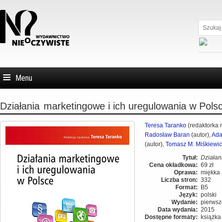
Szukaj...
Menu
Działania
marketingowe i ich uregulowania w Pols
Teresa Taranko
(redaktorka 
Radosław Baran
(autor),
Ada
(autor),
Tomasz M. Miśkiewic
Tytuł:
Działan
Cena okładkowa:
69 zł
Oprawa:
miękka
Liczba stron:
332
Format:
B5
Język:
polski
Wydanie:
pierwsz
Data wydania:
2015
Dostępne formaty:
książk