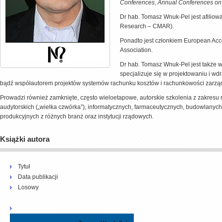
Conferences
,
Annual Conferences o
Dr hab. Tomasz Wnuk-Pel jest afiliow
Research – CMAR).
Ponadto jest członkiem European Acc
Association.
Dr hab. Tomasz Wnuk-Pel jest także w
specjalizuje się w projektowaniu i w
bądź współautorem projektów systemów rachunku kosztów i rachunkowości zarządc
Prowadzi również zamknięte, często wieloetapowe, autorskie szkolenia z zakresu
audytorskich („wielka czwórka”), informatycznych, farmaceutycznych, budowlanych
produkcyjnych z różnych branż oraz instytucji rządowych.
Książki autora
Tytuł
Data publikacji
Losowy