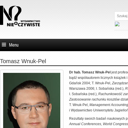
Szukaj...
Menu
Tomasz Wnuk-Pel
Dr hab. Tomasz Wnuk-Pel
jest profe
bądź współautorem licznych książek i
Gdańsk 2004; T. Wnuk-Pel,
Zarządzan
Warszawa 2006; I. Sobańska (red.),
R
I. Sobańska (red.),
Rachunkowość zarz
Zastosowanie rachunku kosztów dział
T. Wnuk-Pel,
Management Accounting 
i Wydawnictwo Uniwersytetu Jagielloń
Rezultaty swoich badań naukowych pr
Annual Conferences
,
World Congress