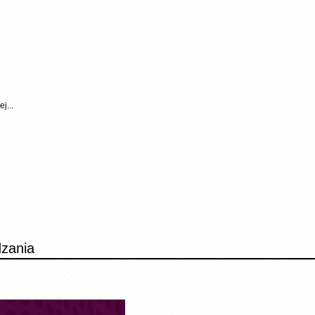
j...
dzania