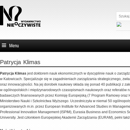
Szukaj...
Menu
Patrycja
Klimas
Patrycja Klimas
jest doktorem nauk ekonomicznych w dyscyplinie nauk o zarządz
w Katowicach. Specjalizuje się w zagadnieniach zarządzania strategicznego, zwł
oraz innowacyjności. Na jej dorobek naukowy składa się ponad 40 publikacji z zak
w ogólnopolskich i międzynarodowych czasopismach naukowych oraz referatów na 
badawczych finansowanych przez Komisję Europejską (7 Program Ramowy oraz Ho
Ministerstwo Nauki i Szkolnictwa Wyższego. Uczestniczyła w niemal 50 ogólnopo
organizowanych m.in. przez European Institute for Advanced Studies in Ma­nage
Professional Innovation Management (ISPIM), Eurasia Business and Economics Soc
University. Jest członkiem Europejskiej Akademii Zarządzania (EURAM), pełni tak