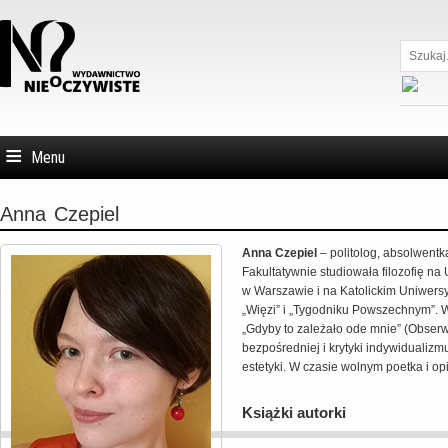
Szukaj...
Menu
Anna
Czepiel
Anna Czepiel
– politolog, absolwent
Fakultatywnie studiowała filozofię n
w Warszawie i na Katolickim Uniwersyte
„Więzi” i „Tygodniku Powszechnym”. Wy
„Gdyby to zależało ode mnie” (Obser
bezpośredniej i krytyki indywidualizm
estetyki. W czasie wolnym poetka i op
Książki autorki