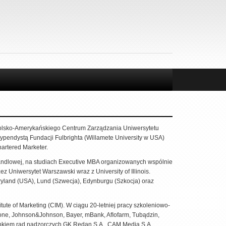
Polsko-Amerykańskiego Centrum Zarządzania Uniwersytetu
typendystą Fundacji Fulbrighta (Willamete University w USA)
hartered Marketer.
andlowej, na studiach Executive MBA organizowanych wspólnie
 Uniwersytet Warszawski wraz z University of Illinois.
yland (USA), Lund (Szwecja), Edynburgu (Szkocja) oraz
te of Marketing (CIM). W ciągu 20-letniej pracy szkoleniowo-
Danone, Johnson&Johnson, Bayer, mBank, Aﬂofarm, Tubądzin,
łonkiem rad nadzorczych GK Redan S.A., CAM Media S.A.