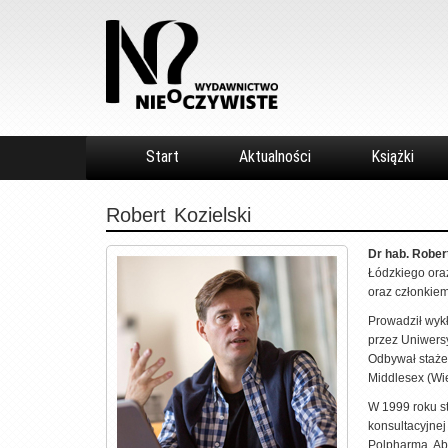
Start
Aktualności
Książki
Robert
Kozielski
Dr hab. Rober
Łódzkiego oraz
oraz członkiem
Prowadził wyk
przez Uniwersy
Odbywał staże
Middlesex (Wie
W 1999 roku st
konsultacyjnej
Polpharma, Ab