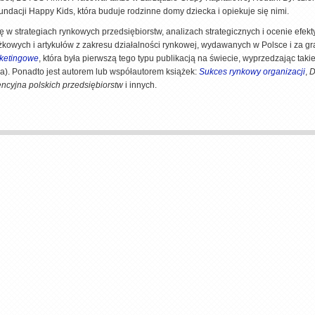
undacji Happy Kids, która buduje rodzinne domy dziecka i opiekuje się nimi.
ię w strategiach rynkowych przedsiębiorstw, analizach strategicznych i ocenie efe
ążkowych i artykułów z zakresu działalności rynkowej, wydawanych w Polsce i za gr
ketingowe
, która była pierwszą tego typu publikacją na świecie, wyprzedzając taki
a). Ponadto jest autorem lub współautorem książek:
Sukces rynkowy organizacji
,
D
ncyjna polskich przedsiębiorstw
i innych.