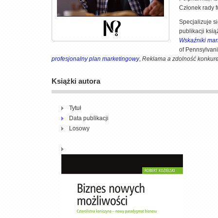
Członek rady f
Specjalizuje s
publikacji ksi
Wskaźniki mar
of Pennsylvani
profesjonalny plan marketingowy
,
Reklama a zdolność konkure
Książki autora
Tytuł
Data publikacji
Losowy