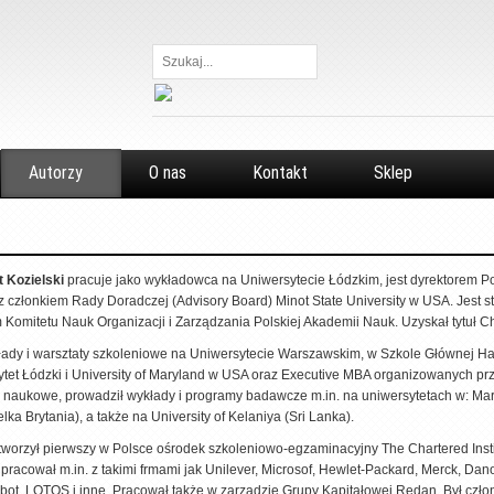
Szukaj...
Autorzy
O nas
Kontakt
Sklep
t Kozielski
pracuje jako wykładowca na Uniwersytecie Łódzkim, jest dyrektorem 
 członkiem Rady Doradczej (Advisory Board) Minot State University w USA. Jest s
 Komitetu Nauk Organizacji i Zarządzania Polskiej Akademii Nauk. Uzyskał tytuł C
łady i warsztaty szkoleniowe na Uniwersytecie Warszawskim, w Szkole Głównej H
tet Łódzki i University of Maryland w USA oraz Executive MBA organizowanych przez
 naukowe, prowadził wykłady i programy badawcze m.in. na uniwersytetach w: Mar
lka Brytania), a także na University of Kelaniya (Sri Lanka).
worzył pierwszy w Polsce ośrodek szkoleniowo-egzaminacyjny The Chartered Institu
 pracował m.in. z takimi frmami jak Unilever, Microsof, Hewlet-Packard, Merck, 
bot, LOTOS i inne. Pracował także w zarządzie Grupy Kapitałowej Redan. Był cz