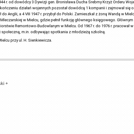
1944 r. od dowódcy 3 Dywizji gen. Bronisława Ducha Srebrny Krzyż Orderu Wojen
ończeniu działań wojennych pozostał dowódcą 1 kompanii i zajmował się och
do Anglii, a 4 VIII 1947 r. przybył do Polski. Zamieszkał z żoną Wandą w Mielcu
ni Mleczarskiej w Mielcu, gdzie pełnił funkcję głównego księgowego. Głównym
biorstwie Remontowo-Budowlanym w Mielcu. Od 1967 r. do 1976 r. pracował w
 społeczną, m.in. odbywając spotkania z młodzieżą szkolną. 
elcu przy ul. H. Sienkiewicza. 
ski
+