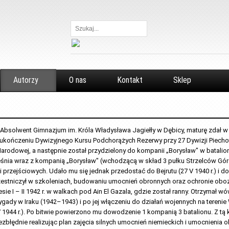
Szukaj...
Autorzy
O nas
Kontakt
Sklep
. Absolwent Gimnazjum im. Króla Władysława Jagiełły w Dębicy, maturę zdał 
kończeniu Dywizyjnego Kursu Podchorążych Rezerwy przy 27 Dywizji Piechoty 
odowej, a następnie został przydzielony do kompanii „Borysław" w batalioni
nia wraz z kompanią „Borysław" (wchodzącą w skład 3 pułku Strzelców Górski
 przejściowych. Udało mu się jednak przedostać do Bejrutu (27 V 1940 r.) i d
zestniczył w szkoleniach, budowaniu umocnień obronnych oraz ochronie obozów
esie I – II 1942 r. w walkach pod Ain El Gazala, gdzie został ranny. Otrzymał 
gady w Iraku (1942–1943) i po jej włączeniu do działań wojennych na terenie
V 1944 r.). Po bitwie powierzono mu dowodzenie 1 kompanią 3 batalionu. Z tą
zbłędnie realizując plan zajęcia silnych umocnień niemieckich i umocnienia ob