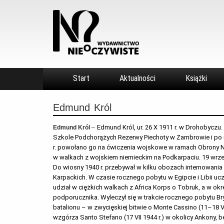
Start
Aktualności
Książki
Edmund
Król
Edmund Król, ur. 26 X 1911 r. w Drohobyczu
Edmund Król
–
Szkole Podchorążych Rezerwy Piechoty w Zambrowie i po u
r. powołano go na ćwiczenia wojskowe w ramach Obrony Nar
w walkach z wojskiem niemieckim na Podkarpaciu. 19 wrześ
Do wiosny 1940 r. przebywał w kilku obozach internowania i
Karpackich. W czasie rocznego pobytu w Egipcie i Libii uc
udział w ciężkich walkach z Africa Korps o Tobruk, a w okr
podporucznika. Wyleczył się w trakcie rocznego pobytu Bry
batalionu – w zwycięskiej bitwie o Monte Cassino (11–18 
wzgórza Santo Stefano (17 VII 1944 r.) w okolicy Ankony, be