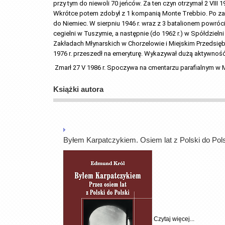
przy tym do niewoli 70 jeńców. Za ten czyn otrzymał 2 VIII 
Wkrótce potem zdobył z 1 kompanią Monte Trebbio. Po zak
do Niemiec. W sierpniu 1946 r. wraz z 3 batalionem powrócił 
cegielni w Tuszymie, a następnie (do 1962 r.) w Spółdziel
Zakładach Młynarskich w Chorzelowie i Miejskim Przedsię
1976 r. przeszedł na emeryturę. Wykazywał dużą aktywność
 Zmarł 27 V 1986 r. Spoczywa na cmentarzu parafialnym w Mi
Książki autora
Byłem Karpatczykiem. Osiem lat z Polski do Pol
Czytaj więcej...