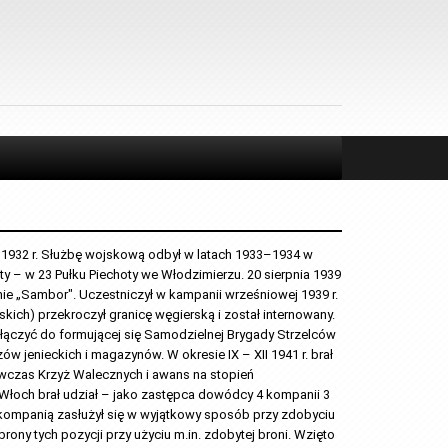
w 1932 r. Służbę wojskową odbył w latach 1933–1934 w 
– w 23 Pułku Piechoty we Włodzimierzu. 20 sierpnia 1939 
e „Sambor". Uczestniczył w kampanii wrześniowej 1939 r. 
ch) przekroczył granicę węgierską i został internowany. 
ołączyć do formującej się Samodzielnej Brygady Strzelców 
 jenieckich i magazynów. W okresie IX – XII 1941 r. brał 
wówczas Krzyż Walecznych i awans na stopień 
 Włoch brał udział – jako zastępca dowódcy 4 kompanii 3 
 kompanią zasłużył się w wyjątkowy sposób przy zdobyciu 
rony tych pozycji przy użyciu m.in. zdobytej broni. Wzięto 