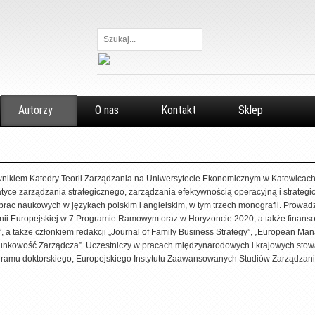
Szukaj...
Autorzy
O nas
Kontakt
Sklep
wnikiem Katedry Teorii Zarządzania na Uniwersytecie Ekonomicznym w Katowicac
yce zarządzania strategicznego, zarządzania efektywnością operacyjną i strategic
ac naukowych w językach polskim i angielskim, w tym trzech monografii. Prowadził
nii Europejskiej w 7 Programie Ramowym oraz w Horyzoncie 2020, a także finan
 także członkiem redakcji „Journal of Family Business Strategy”, „European Mana
chunkowość Zarządcza”. Uczestniczy w pracach międzynarodowych i krajowych stow
ramu doktorskiego, Europejskiego Instytutu Zaawansowanych Studiów Zarządzania