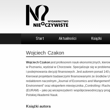
Start
Aktualności
Książki
Wojciech
Czakon
Wojciech Czakon
jest profesorem nauk ekonomicznych, kiero
w Poznaniu, wydział w Chorzowie. Specjalizuje się w problemat
i podejmowania decyzji finansowych. Jest autorem ponad 140 pr
Kierował projektami badawczymi finansowanymi ze środków U
redaktorem naczelnym „Journal of Economics and Mangement”, a
Environment” oraz ekspertem miesięcznika „Controlling i Ra
(EURAM) – jako jej wiceprezydent i współprzewodniczący prog
Polskiej Akademii Nauk.
Książki autora