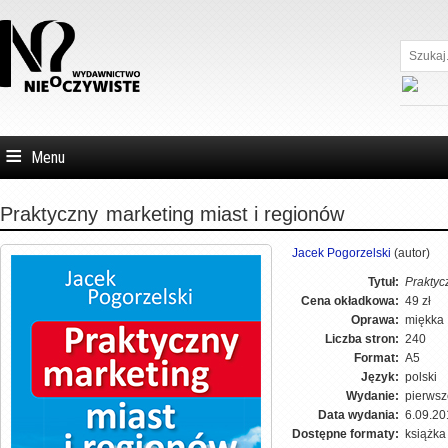
Szukaj...
Menu
Praktyczny
marketing miast i regionów
Jacek Pogorzelski
(autor)
Tytuł:
Praktyc
Cena okładkowa:
49 zł
Oprawa:
miękka
Liczba stron:
240
Format:
A5
Język:
polski
Wydanie:
pierwsz
Data wydania:
6.09.20
Dostępne formaty:
książk