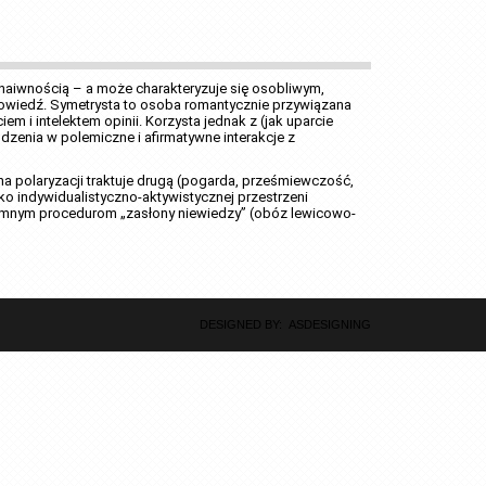
 naiwnością – a może charakteryzuje się osobliwym, 
owiedź. Symetrysta to osoba romantycznie przywiązana 
i intelektem opinii. Korzysta jednak z (jak uparcie 
enia w polemiczne i afirmatywne interakcje z 
a polaryzacji traktuje drugą (pogarda, prześmiewczość, 
o indywidualistyczno-aktywistycznej przestrzeni 
 zimnym procedurom „zasłony niewiedzy” (obóz lewicowo-
DESIGNED BY: ASDESIGNING