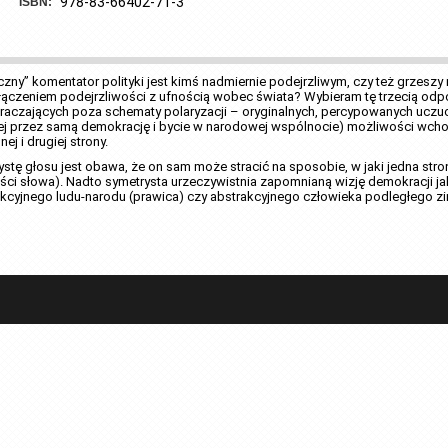
978-83-66402-71-3
ISBN:
czny” komentator polityki jest kimś nadmiernie podejrzliwym, czy też grzeszy
czeniem podejrzliwości z ufnością wobec świata? Wybieram tę trzecią odp
aczających poza schematy polaryzacji – oryginalnych, percypowanych uczuciem 
j przez samą demokrację i bycie w narodowej wspólnocie) możliwości wchodz
ej i drugiej strony.
ę głosu jest obawa, że on sam może stracić na sposobie, w jaki jedna stron
ci słowa). Nadto symetrysta urzeczywistnia zapomnianą wizję demokracji jak
trakcyjnego ludu-narodu (prawica) czy abstrakcyjnego człowieka podległego