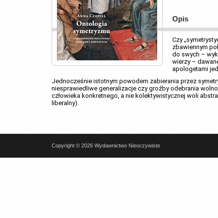
Opis
Czy „symetrysty
zbawiennym połą
do swych – wykr
wierzy – dawane
apologetami jedn
Jednocześnie istotnym powodem zabierania przez symetryst
niesprawiedliwe generalizacje czy groźby odebrania wolnoś
człowieka konkretnego, a nie kolektywistycznej woli abs
liberalny).
Copyright © 2026 Wydawnictwo Nieoczywiste