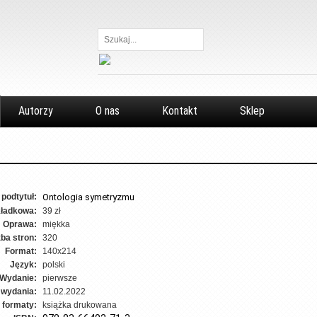
Szukaj...
Autorzy
O nas
Kontakt
Sklep
i podtytuł:
Ontologia symetryzmu
ładkowa:
39 zł
Oprawa:
miękka
zba stron:
320
Format:
140x214
Język:
polski
Wydanie:
pierwsze
 wydania:
11.02.2022
 formaty:
książka drukowana