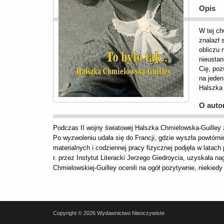
Opis
W tej ch
znalazł 
obliczu 
nieustan
Cię, poz
na jeden
Halszka 
O auto
Podczas II wojny światowej Halszka Chmielowska-Guilley z
Po wyzwoleniu udała się do Francji, gdzie wyszła powtórn
materialnych i codziennej pracy fizycznej podjęła w latach
r. przez Instytut Literacki Jerzego Giedroycia, uzyskała 
Chmielowskiej-Guilley ocenili na ogół pozytywnie, niekied
Copyright © 2026 Wydawnictwo Nieoczywiste