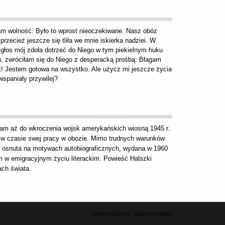
ałam wolność. Było to wprost nieoczekiwane. Nasz obóz 
przecież jeszcze się tliła we mnie iskierka nadziei. W 
 głos mój zdoła dotrzeć do Niego w tym piekielnym huku 
 zwróciłam się do Niego z desperacką prośbą: Błagam 
k! Jestem gotowa na wszystko. Ale użycz mi jeszcze życia 
wspaniały przywilej?
tam aż do wkroczenia wojsk amerykańskich wiosną 1945 r. 
a w czasie swej pracy w obozie. Mimo trudnych warunków 
i”, osnuta na motywach autobiograficznych, wydana w 1960 
em w emigracyjnym życiu literackim. Powieść Halszki 
ach świata.
DESIGNED BY: ASDESIGNING