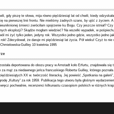
wili, gdy piszę te słowa, mija równo pięćdziesiąt lat od chwili, kiedy odzysk
się na pierwszej linii frontu. Nie mieliśmy żadnych szans, by ujść z życiem. A 
nieuniknionej śmierci zwróciłam spojrzenie ku Bogu. Czy jeszcze istniał? Czy
nych eksplozji? Skądże mogłam wiedzieć? Na wszelki wypadek, w pośpiechu,
wól mi żyć tylko jeden, jedyny rok. Wszystko jedno gdzie, wszystko jedno ja
 rok! Zdecydował, że daruje mi pięćdziesiąt lat życia. Pół wieku! Czyż to nie 
Chmielowska-Guilley 10 kwietnia 1995
rze
ostała deportowana do obozu pracy w Arnstadt koło Erfurtu, znajdowała się 
ie za mąż za niedawnego jeńca francuskiego Roberta Guilley, którego poznał
 pięćdziesiątych XX w. twórczość literacką. Jej powieść „Spotkania na galeri
nagrodę „Kultury” za rok 1959. Publikacja tego utworu była głośnym wydarzeni
y wręcz pochwalnie, recenzenci kilkunastu czasopism polskich w różnych kraj