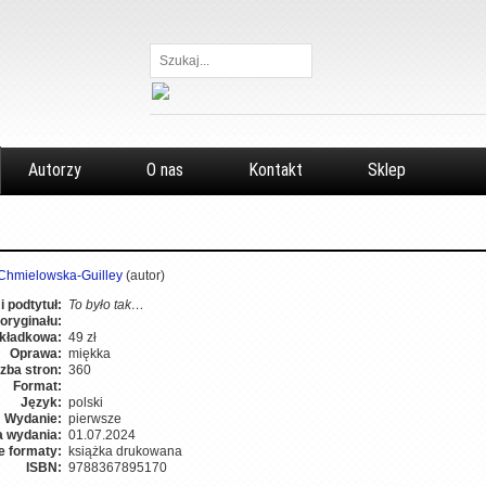
Szukaj...
Autorzy
O nas
Kontakt
Sklep
Chmielowska-Guilley
(autor)
 i podtytuł:
To było tak…
oryginału:
kładkowa:
49 zł
Oprawa:
miękka
czba stron:
360
Format:
Język:
polski
Wydanie:
pierwsze
a wydania:
01.07.2024
e formaty:
książka drukowana
ISBN:
9788367895170