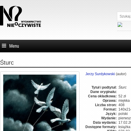
Szukaj...
Menu
Śturc
Jerzy Surdykowski
(autor)
Tytuł i podtytuł:
Śturc
Dane oryginału:
Cena okładkowa:
52 zł
Oprawa:
miękka
Liczba stron:
408
Format:
140x21
Język:
polski
Wydanie:
pierwsz
Data wydania:
17.02.
Dostępne formaty:
książk