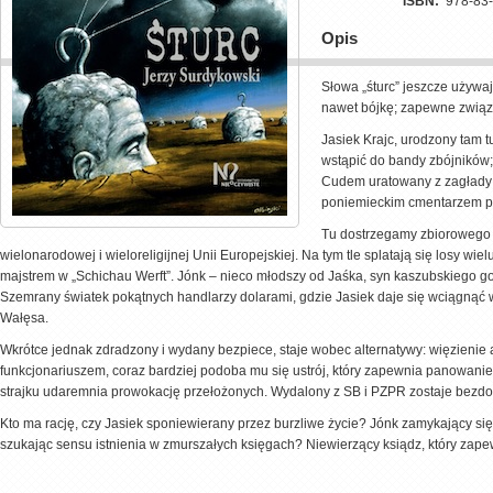
ISBN:
978-83
Opis
Słowa „śturc” jeszcze używaj
nawet bójkę; zapewne związ
Jasiek Krajc, urodzony tam 
wstąpić do bandy zbójników; 
Cudem uratowany z zagłady o
poniemieckim cmentarzem po
Tu dostrzegamy zbiorowego b
wielonarodowej i wieloreligijnej Unii Europejskiej. Na tym tle splatają się losy wi
majstrem w „Schichau Werft”. Jónk – nieco młodszy od Jaśka, syn kaszubskiego gos
Szemrany światek pokątnych handlarzy dolarami, gdzie Jasiek daje się wciągnąć 
Wałęsa.
Wkrótce jednak zdradzony i wydany bezpiece, staje wobec alternatywy: więzienie
funkcjonariuszem, coraz bardziej podoba mu się ustrój, który zapewnia panowanie 
strajku udaremnia prowokację przełożonych. Wydalony z SB i PZPR zostaje bezdo
Kto ma rację, czy Jasiek sponiewierany przez burzliwe życie? Jónk zamykający si
szukając sensu istnienia w zmurszałych księgach? Niewierzący ksiądz, który zapewn