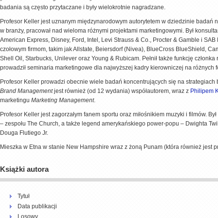
badania są często przytaczane i były wielokrotnie nagradzane.
Profesor Keller jest uznanym międzynarodowym autorytetem w dziedzinie badań n
w branży, pracował nad wieloma różnymi projektami marketingowymi. Był konsult
American Express, Disney, Ford, Intel, Levi Strauss & Co., Procter & Gamble i SA
czołowym firmom, takim jak Allstate, Beiersdorf (Nivea), BlueCross BlueShield, Cam
Shell Oil, Starbucks, Unilever oraz Young & Rubicam. Pełnił także funkcję członka
prowadził seminaria marketingowe dla najwyższej kadry kierowniczej na różnych f
Profesor Keller prowadzi obecnie wiele badań koncentrujących się na strategiach
Brand Management
jest również (od 12 wydania) współautorem, wraz z
Philipem 
marketingu
Marketing Management
.
Profesor Keller jest zagorzałym fanem sportu oraz miłośnikiem muzyki i filmów. B
– zespołu The Church, a także legend amerykańskiego power-popu – Dwighta Twil
Douga Flutiego Jr.
Mieszka w Etna w stanie New Hampshire wraz z żoną Punam (która również jest pr
Książki autora
Tytuł
Data publikacji
Losowy